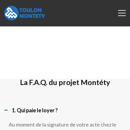
La F.A.Q. du projet Montéty
 de
1. Qui paie le loyer ?
Au moment de la signature de votre acte chez le